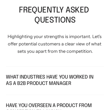
FREQUENTLY ASKED 
QUESTIONS
Highlighting your strengths is important. Let's 
offer potential customers a clear view of what 
sets you apart from the competition.
WHAT INDUSTRIES HAVE YOU WORKED IN 
AS A B2B PRODUCT MANAGER
Keep an amount of text similar in each Grid element 
for a balanced look without any element dominating 
the others in terms of height
HAVE YOU OVERSEEN A PRODUCT FROM 