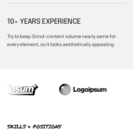
10+ YEARS EXPERIENCE
Try to keep Grind-content volume nearly same for 
every element, so it looks aesthetically appealing 
SKILLS 
& 
POSITIONS